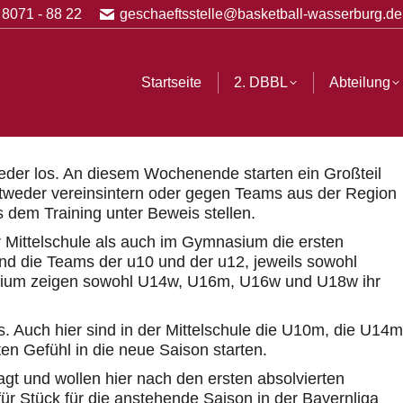
 8071 - 88 22
geschaeftsstelle@basketball-wasserburg.de
BBL
Abteilung
Vereinsshop
Partner
History
Startseite
2. DBBL
Abteilung
eder los. An diesem Wochenende starten ein Großteil
tweder vereinsintern oder gegen Teams aus der Region
 dem Training unter Beweis stellen.
 Mittelschule als auch im Gymnasium die ersten
sind die Teams der u10 und der u12, jeweils sowohl
asium zeigen sowohl U14w, U16m, U16w und U18w ihr
. Auch hier sind in der Mittelschule die U10m, die U14m
en Gefühl in die neue Saison starten.
gt und wollen hier nach den ersten absolvierten
für Stück für die anstehende Saison in der Bayernliga