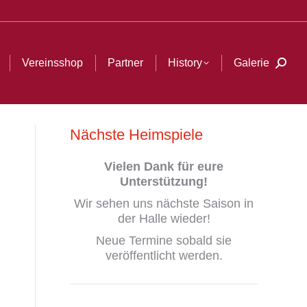
Galerie
Search:
Vereinsshop
Partner
History
Galerie
Searc
Nächste Heimspiele
Vielen Dank
für eure
Unterstützung!
Wir sehen uns nächste Saison in
der Halle wieder!
Neue Termine sobald sie
veröffentlicht werden.