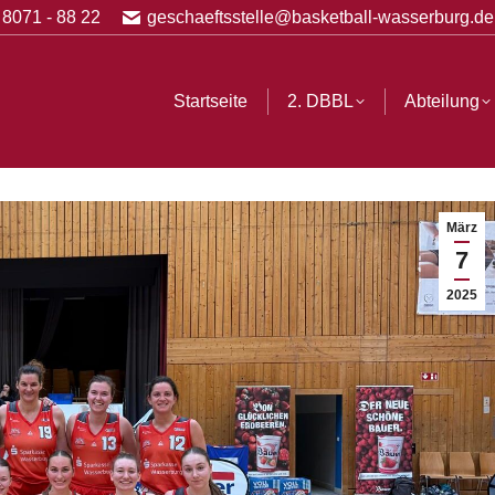
 8071 - 88 22
geschaeftsstelle@basketball-wasserburg.de
BBL
Abteilung
Vereinsshop
Partner
History
Startseite
2. DBBL
Abteilung
März
7
2025