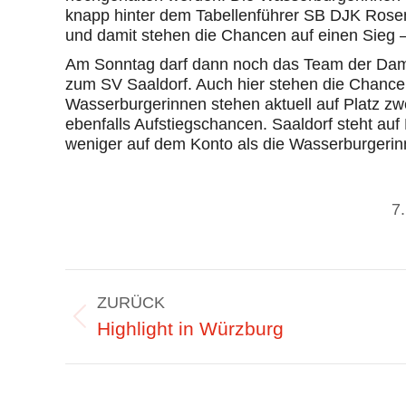
knapp hinter dem Tabellenführer SB DJK Rose
und damit stehen die Chancen auf einen Sieg – 
Am Sonntag darf dann noch das Team der Damen
zum SV Saaldorf. Auch hier stehen die Chancen 
Wasserburgerinnen stehen aktuell auf Platz z
ebenfalls Aufstiegschancen. Saaldorf steht auf P
weniger auf dem Konto als die Wasserburgerin
7
Kommentarnavigation
ZURÜCK
Vorheriger
Highlight in Würzburg
Beitrag: