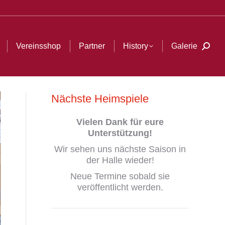
Galerie
Search:
Vereinsshop
Partner
History
Galerie
Searc
Nächste Heimspiele
Vielen Dank
für eure
Unterstützung!
Wir sehen uns nächste Saison in
der Halle wieder!
Neue Termine sobald sie
veröffentlicht werden.